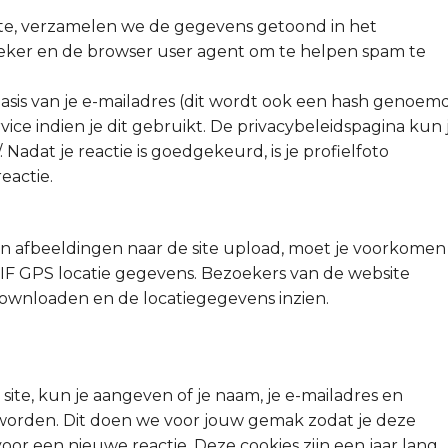
site, verzamelen we de gegevens getoond in het
oeker en de browser user agent om te helpen spam te
sis van je e-mailadres (dit wordt ook een hash genoem
ce indien je dit gebruikt. De privacybeleidspagina kun 
. Nadat je reactie is goedgekeurd, is je profielfoto
eactie.
en afbeeldingen naar de site upload, moet je voorkomen
XIF GPS locatie gegevens. Bezoekers van de website
ownloaden en de locatiegegevens inzien.
site, kun je aangeven of je naam, je e-mailadres en
worden. Dit doen we voor jouw gemak zodat je deze
oor een nieuwe reactie. Deze cookies zijn een jaar lang