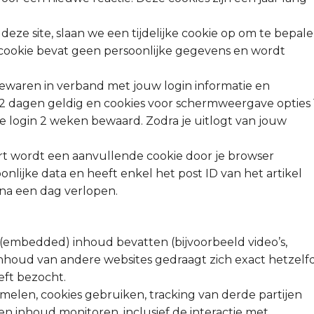
 deze site, slaan we een tijdelijke cookie op om te bepal
 cookie bevat geen persoonlijke gegevens en wordt
 bewaren in verband met jouw login informatie en
 2 dagen geldig en cookies voor schermweergave opties 
t je login 2 weken bewaard. Zodra je uitlogt van jouw
ert wordt een aanvullende cookie door je browser
lijke data en heeft enkel het post ID van het artikel
s na een dag verlopen.
 (embedded) inhoud bevatten (bijvoorbeeld video’s,
 inhoud van andere websites gedraagt zich exact hetzelf
eft bezocht.
elen, cookies gebruiken, tracking van derde partijen
ten inhoud monitoren, inclusief de interactie met