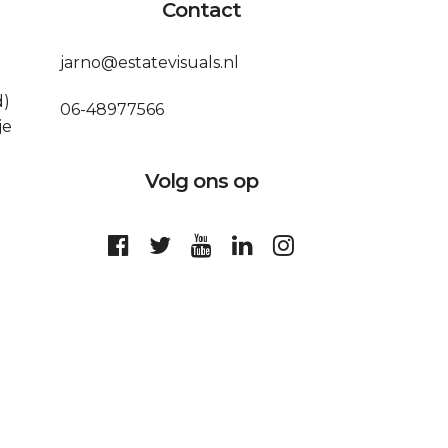
Contact
jarno@estatevisuals.nl
d)
06-48977566
je
Volg ons op