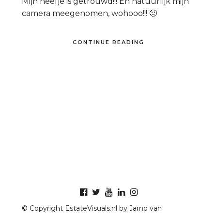
Mijn neefje is getrouwd!!! En natuurlijk mijn
camera meegenomen, wohooo!!! 🙂
CONTINUE READING
© Copyright EstateVisuals.nl by Jarno van