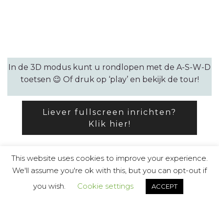
In de 3D modus kunt u rondlopen met de A-S-W-D
toetsen 😉 Of druk op ‘play’ en bekijk de tour!
Liever fullscreen inrichten?
Klik hier!
This website uses cookies to improve your experience.
We'll assume you're ok with this, but you can opt-out if
© Copyright EstateVisuals.nl by Jarno van
you wish.
Cookie settings
ACCEPT
Werkhoven, registered at Dutch Chamber of
Commerce.